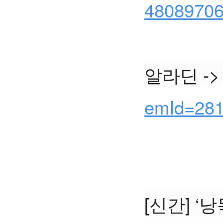
48089706
알라딘 ->
emId=28
[신간] 