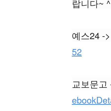
랍니다~ ^
예스24 ->
52
교보문고 -
ebookDet