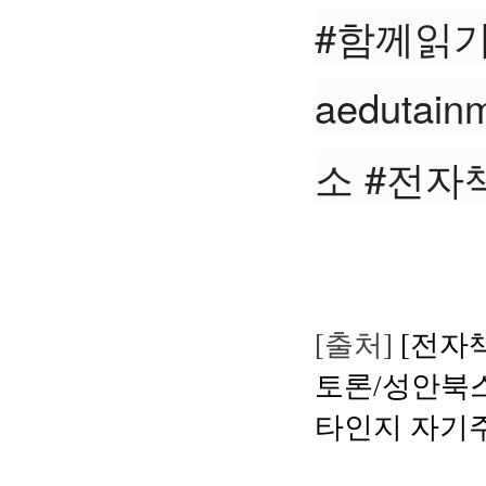
#함께읽기 
aedut
소 #전자책
[출처]
[전자
토론/성안북스>
타인지 자기