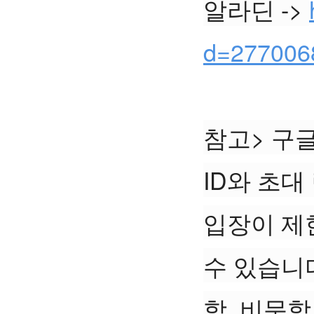
알라딘 -> 
d=277006
참고> 구
ID와 초대
입장이 제
수 있습니
학, 비문학