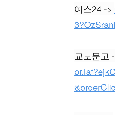
예스24 -> 
3?OzSran
교보문고 -
or.laf?e
&orderCl