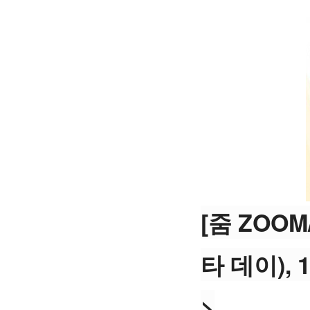
[줌 ZOO
타 데이), 
>