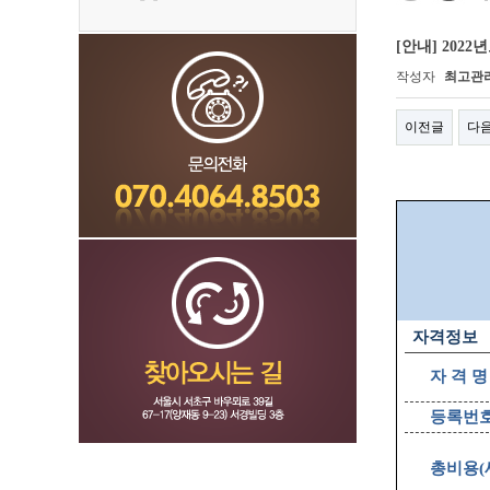
[안내] 20
작성자
최고관
이전글
다
자격정보
자 격 명
등록번
총비용
(