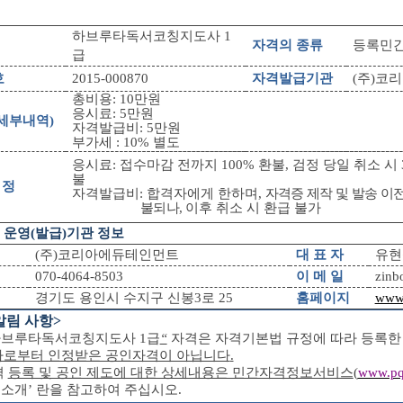
하브루타독서코칭지도사
1
자격의 종류
등록민
급
호
2015-000870
자격발급기관
(
주
)
코리
총비용
: 10
만원
응시료
: 5
만원
세부내역
)
자격발급비
: 5
만원
부가세
: 10%
별도
응시료
:
접수마감 전까지
100%
환불
,
검정 당일 취소 시
불
 정
자격발급비
:
합격자에게 한하며
,
자격증 제작 및 발송 이전
불되나
,
이후 취소 시 환급 불가
‧
운영
(
발급
)
기관 정보
(
주
)
코리아에듀테인먼트
대 표 자
유현
070-4064-8503
이 메 일
zinb
경기도 용인시 수지구 신봉
3
로
25
홈페이지
www.
알림 사항
>
하브루타독서코칭지도사
1
급
“
자격은 자격기본법 규정에 따라 등록한
가로부터 인정받은 공인자격이 아닙니다
.
격
등록 및 공인 제도에 대한 상세내용은 민간자격정보서비스
(
www.pqi
 소개
’
란을 참고하여 주십시오
.