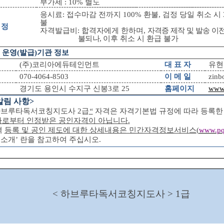
부가세
: 10%
별도
응시료
:
접수마감 전까지
100%
환불
,
검정 당일 취소 시
불
 정
자격발급비
:
합격자에게 한하며
,
자격증 제작 및 발송 이전
불되나
,
이후 취소 시 환급 불가
‧
운영
(
발급
)
기관 정보
(
주
)
코리아에듀테인먼트
대 표 자
유현
070-4064-8503
이 메 일
zinb
경기도 용인시 수지구 신봉
3
로
25
홈페이지
www.
알림 사항
>
하브루타독서코칭지도사
2
급
“
자격은 자격기본법 규정에 따라 등록한
가로부터 인정받은 공인자격이 아닙니다
.
격
등록 및 공인 제도에 대한 상세내용은 민간자격정보서비스
(
www.pqi
 소개
’
란을 참고하여 주십시오
.
< 하브루타독서코칭지도사
> 1
급