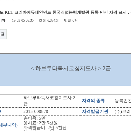
22년도 KET 코리아에듀테인먼트 한국직업능력개발원 등록 민간 자격 표시 
리자
19-03-05 08:35
조회
6,334회
댓글
0건
음글
< 하브루타독서코칭지도사
> 2
급
하브루타독서코칭지도사
2
자격의 종류
등록민
급
호
2015-000870
자격발급기관
(
주
)
코리
총비용
: 5
만
응시료
: 2
만
5
천원
세부내역
)
자격발급비
: 2
만
5
천원