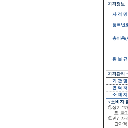
자격정보
자 격 명
등록번
총비용
(
환 불 규
자격관리
기 관 명
연 락 처
소 재 지
<
소비자 
①
상기
“
로
,
국
②
민간자
간자격