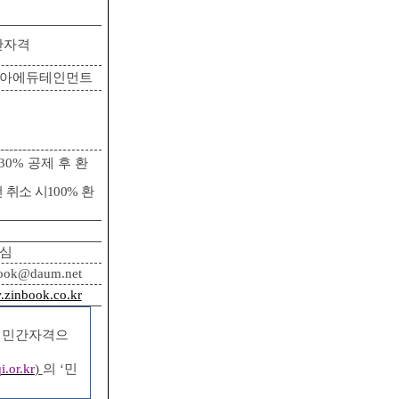
간자격
아에듀테인먼트
30%
공제 후 환
 취소 시
100%
환
심
ook@daum.net
zinbook.co.kr
 민간자격으
.or.kr
)
의
‘
민