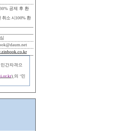
30%
공제 후 환
 취소 시
100%
환
심
ook@daum.net
zinbook.co.kr
 민간자격으
.or.kr
)
의
‘
민