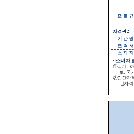
환 불 규
자격관리
기 관 명
연 락 처
소 재 지
<
소비자 
①
상기
“
로
,
국
②
민간자
간자격