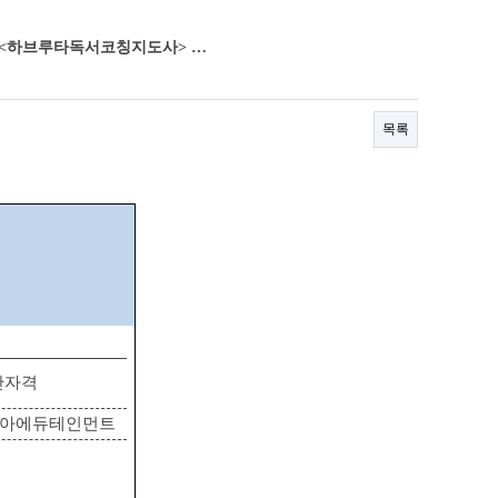
: <하브루타독서코칭지도사> …
목록
간자격
아에듀테인먼트