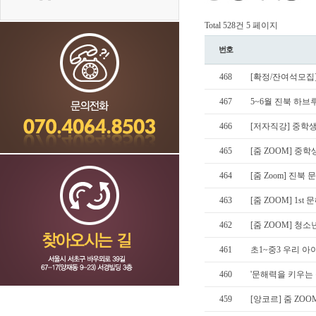
Total 528건
5 페이지
번호
468
[확정/잔여석모집]
467
5~6월 진북 하브루
466
[저자직강] 중학생
465
[줌 ZOOM] 중학생
464
[줌 Zoom] 진북 
463
[줌 ZOOM] 1st
462
[줌 ZOOM] 청소년
461
초1~중3 우리 아
460
'문해력을 키우는
459
[앙코르] 줌 ZOO