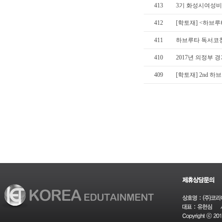
413
3기 화성시여성비전
412
[학토재] <하브루
411
하브루타 독서코칭
410
2017년 의정부 
409
[학토재] 2nd 하