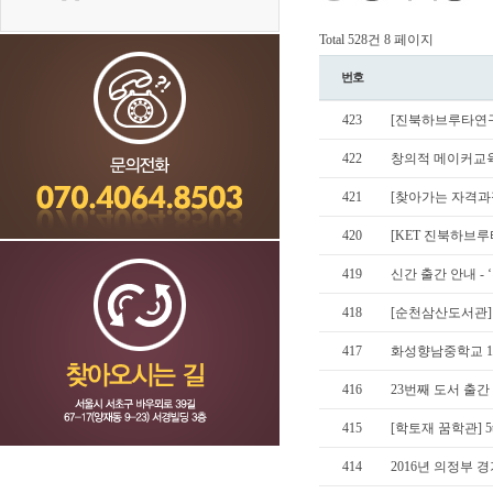
Total 528건
8 페이지
번호
423
[진북하브루타연구
422
창의적 메이커교육을 
421
[찾아가는 자격과
420
[KET 진북하브루타
419
신간 출간 안내 -
418
[순천삼산도서관]
417
화성향남중학교 1
416
23번째 도서 출간
415
[학토재 꿈학관] 5
414
2016년 의정부 