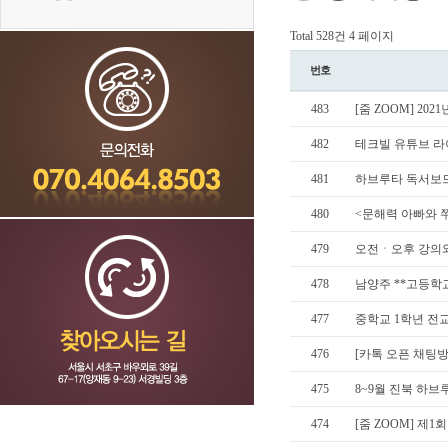
Total 528건
4 페이지
번호
483
[줌 ZOOM] 20
482
테크빌 유튜브 라
481
하브루타 독서보드
480
<문해력 아빠와 쭈
479
오전ㆍ오후 강의와
478
남양주 **고등학
477
중학교 1학년 전교
476
[카톡 오픈 채팅
475
8~9월 진북 하브루
474
[줌 ZOOM] 제1