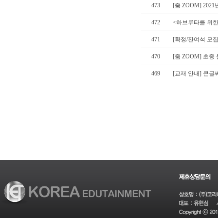
473
[줌 ZOOM] 20
472
<하브루타를 위한 
471
[확정/잔여석 모집]
470
[줌 ZOOM] 초
469
[교재 안내] 큰글